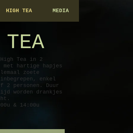
HIGH TEA
MEDIA
 TEA
 High Tea in 2
n met hartige hapjes
llemaal zoete
 inbegrepen, enkel
af 2 personen. Duur
tijd worden drankjes
cht.
:00u & 14:00u