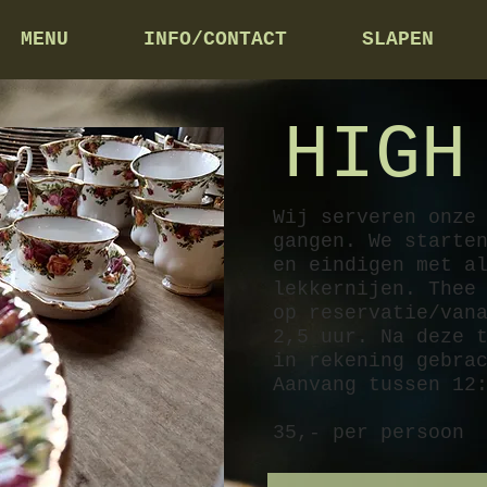
MENU
INFO/CONTACT
SLAPEN
HIGH
Wij serveren onze
gangen. We starte
en eindigen met a
lekkernijen. Thee
op reservatie/van
2,5 uur. Na deze 
in rekening gebra
Aanvang tussen 12
35,- per persoon